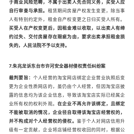
于商业风险范畴，不属于出卖人先合同义务，买受人应
自行审查与承担。
租赁期间房屋产权发生变更，除当事
人有特别约定外，租金自产权变更之日归买受人所有。
买受人在产权变更后，因租金难以收取，以出卖人有缔
约过失、交付房屋存在瑕疵为由，要求出卖承担租金损
失的，人民法院不予以支持。
7.朱兆龙诉东台市许河安全器材侵权责任纠纷案
裁判要旨：
个人经营的淘宝网店绑定企业营业执照后变
更为企业性质网店的，虽仍由个人经营，但因淘宝店披
露的信息均为该企业信息，导致该淘宝店实际已经属企
业所有权的权利外观。
在企业不再允许该绑定，且绑定
不能被取消的情况，企业径自取得该淘宝店经营权的，
并不构成对个人经营权的侵权。
鉴于个人对网店信用升
级有一定贡献，企业将店铺经营权收回的同时，根据公